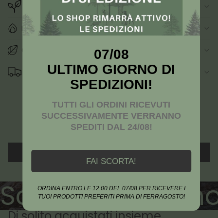
INGREDIENTI
MODO D'USO
CONSIGLI
07/08
ULTIMO GIORNO DI
SPEDIZIONI
SPEDIZIONI!
Recensioni Clienti
TUTTI GLI ORDINI RICEVUTI
SUCCESSIVAMENTE VERRANNO
Sii il primo a scrivere una recensione
SPEDITI DAL 24/08!
Scrivi una recensione
FAI SCORTA!
Scopri tutta la 
ORDINA ENTRO LE 12.00 DEL 07/08 PER RICEVERE I
TUOI PRODOTTI PREFERITI PRIMA DI FERRAGOSTO!
Di solito acquistati insieme