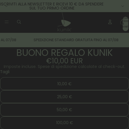
ISCRIVITI ALLA NEWSLETTER E RICEVI 10 € DA SPENDERE
SUL TUO PRIMO ORDINE
Totale
articol
nel
carrell
0
AL 07/08
SPEDIZIONE STANDARD GRATUITA FINO AL 07/08
BUONO REGALO KUNIK
€10,00 EUR
Imposte incluse. Spese di spedizione calcolate al check-out.
Tagli
10,00 €
25,00 €
50,00 €
100,00 €