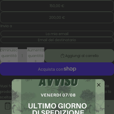
150,00 €
200,00 €
Invia a
La mia email
Email del destinatario
Diminuisci
Aumenta
quantità
quantità
Aggiungi al carrello
Altre opzioni di pagamento
Vuoi fare un regalo ai tuoi amici e i loro pet, ma non sai quale
prodotto scegliere? Acquista un buono regalo e lascia a loro la
scelta del prodotto più indicato per le loro esigenze.
INFORMAZIONI AGGIUNTIVE