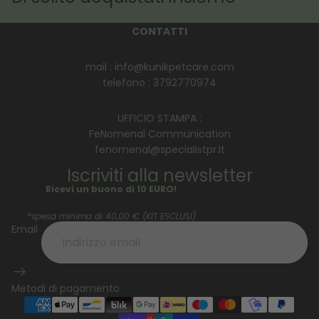
CONTATTI
mail : info@kunikpetcare.com
telefono : 3792770974
UFFICIO STAMPA :
FeNomenal Communication
fenomenal@specialistpr.it
Iscriviti alla newsletter
Ricevi un buono di 10 EURO!
*spesa minima di 40,00 € (KIT ESCLUSI)
Informativa sui rimborsi
Email
Informativa sulla privacy
Termini e condizioni del servizio
Informativa sulle spedizioni
Metodi di pagamento
Recapiti